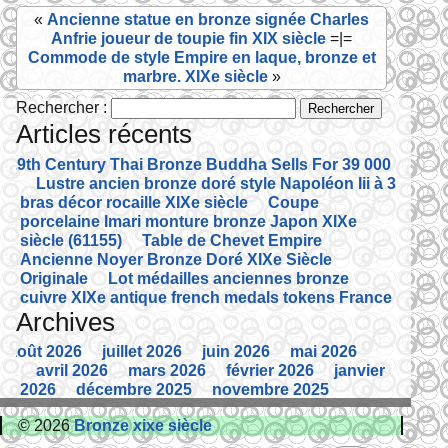
«
Ancienne statue en bronze signée Charles
k
Anfrie joueur de toupie fin XIX siècle
=|=
Commode de style Empire en laque, bronze et
marbre. XIXe siècle
»
Rechercher :
Articles récents
19th Century Thai Bronze Buddha Sells For 39 000
Lustre ancien bronze doré style Napoléon Iii à 3
bras décor rocaille XIXe siècle
Coupe
porcelaine Imari monture bronze Japon XIXe
siècle (61155)
Table de Chevet Empire
Ancienne Noyer Bronze Doré XIXe Siècle
Originale
Lot médailles anciennes bronze
cuivre XIXe antique french medals tokens France
Archives
août 2026
juillet 2026
juin 2026
mai 2026
avril 2026
mars 2026
février 2026
janvier
2026
décembre 2025
novembre 2025
octobre 2025
septembre 2025
août 2025
© 2026
Bronze xixe siècle
juillet 2025
juin 2025
mai 2025
avril 2025
mars 2025
février 2025
janvier 2025