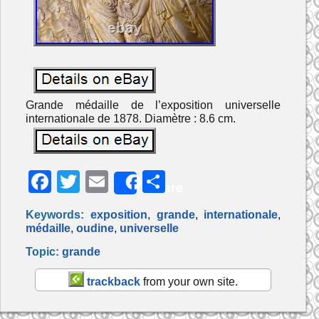
Grande médaille de l’exposition universelle
internationale de 1878. Diamètre : 8.6 cm.
F
T
E
P
Share
a
w
m
ar
Keywords:
exposition
,
grande
,
internationale
,
c
itt
ai
ta
médaille
,
oudine
,
universelle
e
er
l
g
Topic:
grande
b
er
trackback
from your own site.
o
o