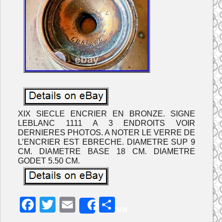
XIX SIECLE ENCRIER EN BRONZE. SIGNE
LEBLANC 1111 A 3 ENDROITS VOIR
DERNIERES PHOTOS. A NOTER LE VERRE DE
L’ENCRIER EST EBRECHE. DIAMETRE SUP 9
CM. DIAMETRE BASE 18 CM. DIAMETRE
GODET 5.50 CM.
F
T
E
P
Share
a
w
m
ar