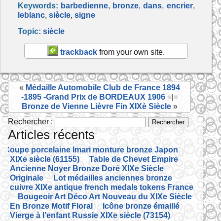
Keywords:
barbedienne
,
bronze
,
dans
,
encrier
,
c
itt
ai
ta
leblanc
,
siècle
,
signe
e
er
l
g
Topic:
siècle
b
er
trackback
from your own site.
o
o
«
Médaille Automobile Club de France 1894
k
-1895 -Grand Prix de BORDEAUX 1906
=|=
Bronze de Vienne Lièvre Fin XIXè Siècle
»
Rechercher :
Articles récents
Coupe porcelaine Imari monture bronze Japon
XIXe siècle (61155)
Table de Chevet Empire
Ancienne Noyer Bronze Doré XIXe Siècle
Originale
Lot médailles anciennes bronze
cuivre XIXe antique french medals tokens France
Bougeoir Art Déco Art Nouveau du XIXe Siècle
En Bronze Motif Floral
Icône bronze émaillé
Vierge à l’enfant Russie XIXe siècle (73154)