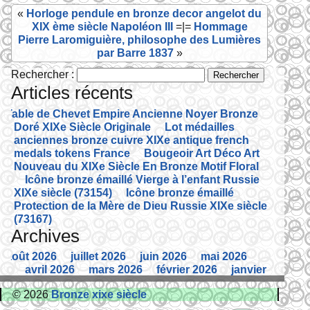
«
Horloge pendule en bronze decor angelot du
k
XIX ème siècle Napoléon III
=|=
Hommage
Pierre Laromiguière, philosophe des Lumières
par Barre 1837
»
Rechercher :
Articles récents
Table de Chevet Empire Ancienne Noyer Bronze
Doré XIXe Siècle Originale
Lot médailles
anciennes bronze cuivre XIXe antique french
medals tokens France
Bougeoir Art Déco Art
Nouveau du XIXe Siècle En Bronze Motif Floral
Icône bronze émaillé Vierge à l’enfant Russie
XIXe siècle (73154)
Icône bronze émaillé
Protection de la Mère de Dieu Russie XIXe siècle
(73167)
Archives
août 2026
juillet 2026
juin 2026
mai 2026
avril 2026
mars 2026
février 2026
janvier
2026
décembre 2025
novembre 2025
© 2026
Bronze xixe siècle
octobre 2025
septembre 2025
août 2025
juillet 2025
juin 2025
mai 2025
avril 2025