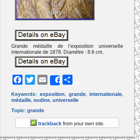
Grande médaille de l’exposition universelle
internationale de 1878. Diamètre : 8.6 cm.
F
T
E
P
Share
a
w
m
ar
Keywords:
exposition
,
grande
,
internationale
,
c
itt
ai
ta
médaille
,
oudine
,
universelle
e
er
l
g
Topic:
grande
b
er
trackback
from your own site.
o
o