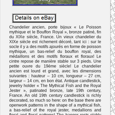
Chandelier ancien, porte bijoux « Le Poisson
mythique et le Bouffon Royal », bronze patiné, fin
du XIXe siècle, France. Un vieux chandelier du
XIXe siècle est richement décoré, tant ici : sur le
socle il y a des motifs ajourés en forme de poisson
mythique, un bas-relief du bouffon royal, des
médaillons et des motifs floraux et floraux! Le
cintre repose de manière stable sur 3 pieds. Une
petite ouvre du 19ème siècle! Le chandelier
ancien est lourd et grand, avec les dimensions
suivantes : hauteur – 10 cm, longueur – 27 cm,
largeur – 14 cm, en bon état. Antique candlestick,
jewelry holder « The Mythical Fish and the Royal
Jester », patinated bronze, late 19th century,
France. An old 19th century candlestick is richly
decorated, so much so here: on the base there are
openwork patterns in the shape of a mythical fish,
a bas-relief of the royal jester, medallions and
floral and floral patterns! The hanger rests stably