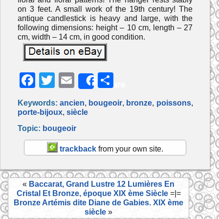
on 3 feet. A small work of the 19th century! The
antique candlestick is heavy and large, with the
following dimensions: height – 10 cm, length – 27
cm, width – 14 cm, in good condition.
F
T
E
P
Share
a
w
m
ar
Keywords:
ancien
,
bougeoir
,
bronze
,
poissons
,
c
itt
ai
ta
porte-bijoux
,
siècle
e
er
l
g
Topic:
bougeoir
b
er
trackback
from your own site.
o
o
«
Baccarat, Grand Lustre 12 Lumières En
k
Cristal Et Bronze, époque XIX ème Siècle
=|=
Bronze Artémis dite Diane de Gabies. XIX ème
siècle
»