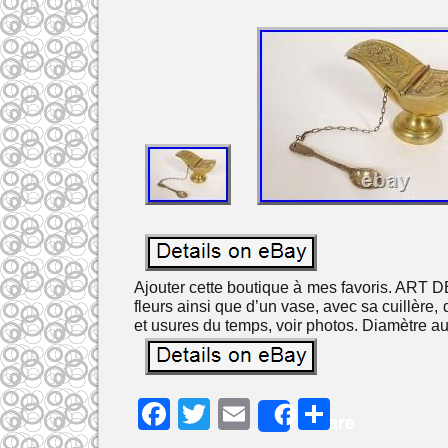
Ajouter cette boutique à mes favoris. AR
fleurs ainsi que d’un vase, avec sa cuillère,
et usures du temps, voir photos. Diamètre au
F
T
E
P
Share
a
w
m
ar