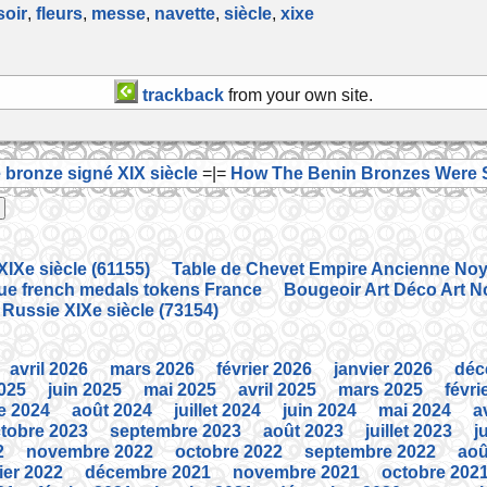
oir
,
fleurs
,
messe
,
navette
,
siècle
,
xixe
trackback
from your own site.
 bronze signé XIX siècle
=|=
How The Benin Bronzes Were S
IXe siècle (61155)
Table de Chevet Empire Ancienne Noye
que french medals tokens France
Bougeoir Art Déco Art N
 Russie XIXe siècle (73154)
avril 2026
mars 2026
février 2026
janvier 2026
déc
2025
juin 2025
mai 2025
avril 2025
mars 2025
févri
e 2024
août 2024
juillet 2024
juin 2024
mai 2024
a
tobre 2023
septembre 2023
août 2023
juillet 2023
j
2
novembre 2022
octobre 2022
septembre 2022
aoû
ier 2022
décembre 2021
novembre 2021
octobre 202