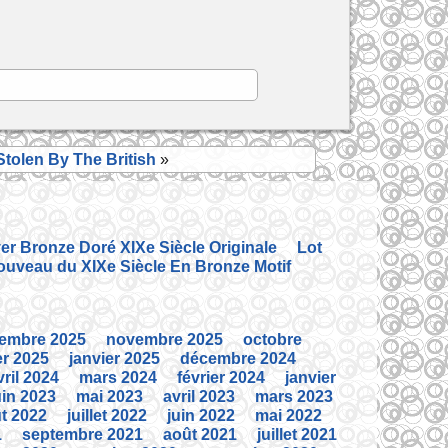
tolen By The British
»
r Bronze Doré XIXe Siècle Originale
Lot
ouveau du XIXe Siècle En Bronze Motif
embre 2025
novembre 2025
octobre
er 2025
janvier 2025
décembre 2024
vril 2024
mars 2024
février 2024
janvier
uin 2023
mai 2023
avril 2023
mars 2023
t 2022
juillet 2022
juin 2022
mai 2022
1
septembre 2021
août 2021
juillet 2021