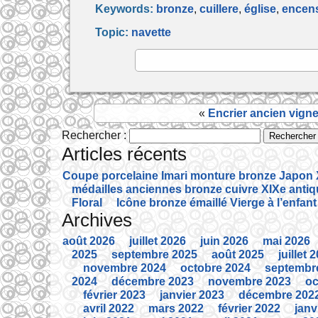
Keywords:
bronze
,
cuillere
,
église
,
encens
c
itt
ai
ta
Topic:
navette
e
er
l
g
b
er
o
o
«
Encrier ancien vigne
k
Rechercher :
Articles récents
Coupe porcelaine Imari monture bronze Japon X
médailles anciennes bronze cuivre XIXe anti
Floral
Icône bronze émaillé Vierge à l’enfant
Archives
août 2026
juillet 2026
juin 2026
mai 2026
2025
septembre 2025
août 2025
juillet 
novembre 2024
octobre 2024
septembr
2024
décembre 2023
novembre 2023
oc
février 2023
janvier 2023
décembre 202
avril 2022
mars 2022
février 2022
janv