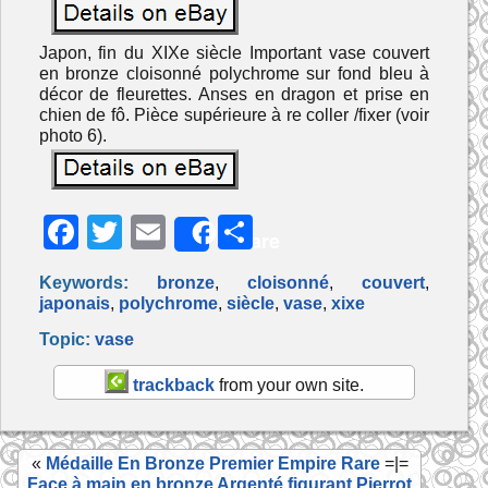
Japon, fin du XIXe siècle Important vase couvert
en bronze cloisonné polychrome sur fond bleu à
décor de fleurettes. Anses en dragon et prise en
chien de fô. Pièce supérieure à re coller /fixer (voir
photo 6).
F
T
E
P
Share
a
w
m
ar
Keywords:
bronze
,
cloisonné
,
couvert
,
c
itt
ai
ta
japonais
,
polychrome
,
siècle
,
vase
,
xixe
e
er
l
g
Topic:
vase
b
er
trackback
from your own site.
o
o
«
Médaille En Bronze Premier Empire Rare
=|=
k
Face à main en bronze Argenté figurant Pierrot