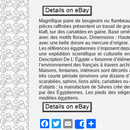
Magnifique paire de bougeoirs ou flambeaux
pièces raffinées présentent un travail de gr
klaft, sur des cariatides en gaine. Base orn
avec des motifs floraux. Dimensions : Haute
avec une belle dorure au mercure d’origine. 
Les références égyptiennes s’imposent depuis
une expédition scientifique et culturelle 
Description De L’ Égypte » foisonne d’éléme
l’environnement des français à travers archi
Maisons, fontaines, intérieurs sont décorés
très courte période (environs une dizaine 
scarabées, sphinx, lions ailés, cariatides o
d’objets : la manufacture de Sèvres crée de
par des Égyptiennes. Les pieds des sièges 
modèles égyptiens.
F
T
E
P
Share