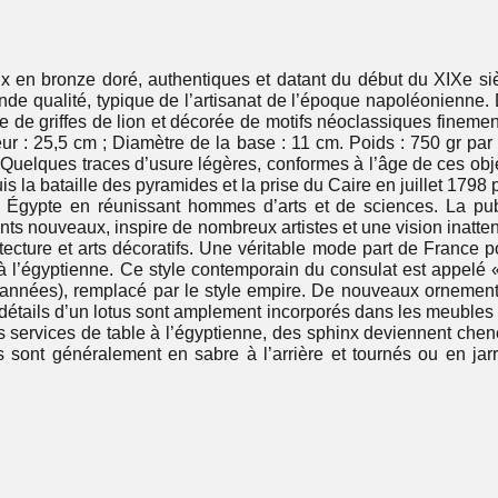
 en bronze doré, authentiques et datant du début du XIXe siè
ande qualité, typique de l’artisanat de l’époque napoléonienne
ée de griffes de lion et décorée de motifs néoclassiques fineme
ur : 25,5 cm ; Diamètre de la base : 11 cm. Poids : 750 gr par 
Quelques traces d’usure légères, conformes à l’âge de ces obje
 la bataille des pyramides et la prise du Caire en juillet 179
en Égypte en réunissant hommes d’arts et de sciences. La pub
nts nouveaux, inspire de nombreux artistes et une vision inatt
tecture et arts décoratifs. Une véritable mode part de France 
 à l’égyptienne. Ce style contemporain du consulat est appelé 
d’années), remplacé par le style empire. De nouveaux ornements
u détails d’un lotus sont amplement incorporés dans les meuble
s services de table à l’égyptienne, des sphinx deviennent chen
sont généralement en sabre à l’arrière et tournés ou en jarr