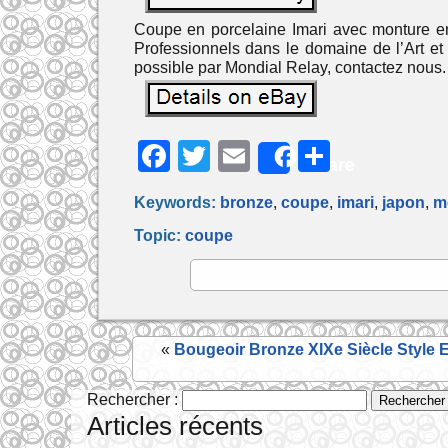
Coupe en porcelaine Imari avec monture en 
Professionnels dans le domaine de l’Art et 
possible par Mondial Relay, contactez nous. N
F
T
E
P
Share
a
w
m
ar
Keywords:
bronze
,
coupe
,
imari
,
japon
,
m
c
itt
ai
ta
Topic:
coupe
e
er
l
g
b
er
o
o
«
Bougeoir Bronze XIXe Siècle Style 
k
Rechercher :
Articles récents