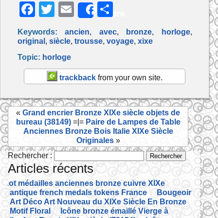
F
T
E
P
Share
a
w
m
ar
Keywords:
ancien
,
avec
,
bronze
,
horloge
,
c
itt
ai
ta
original
,
siècle
,
trousse
,
voyage
,
xixe
e
er
l
g
Topic:
horloge
b
er
trackback
from your own site.
o
o
«
Grand encrier Bronze XIXe siècle objets de
k
bureau (38149)
=|=
Paire de Lampes de Table
Anciennes Bronze Bois Italie XIXe Siècle
Originales
»
Rechercher :
Articles récents
Lot médailles anciennes bronze cuivre XIXe
antique french medals tokens France
Bougeoir
Art Déco Art Nouveau du XIXe Siècle En Bronze
Motif Floral
Icône bronze émaillé Vierge à