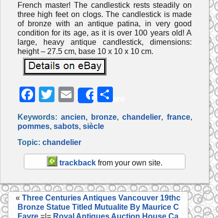
French master! The candlestick rests steadily on
three high feet on clogs. The candlestick is made
of bronze with an antique patina, in very good
condition for its age, as it is over 100 years old! A
large, heavy antique candlestick, dimensions:
height – 27.5 cm, base 10 x 10 x 10 cm.
F
T
E
P
Share
a
w
m
ar
Keywords:
ancien
,
bronze
,
chandelier
,
france
,
c
itt
ai
ta
pommes
,
sabots
,
siècle
e
er
l
g
Topic:
chandelier
b
er
trackback
from your own site.
o
o
«
Three Centuries Antiques Vancouver 19thc
k
Bronze Statue Titled Mutualite By Maurice C
Favre
=|=
Royal Antiques Auction House Ca