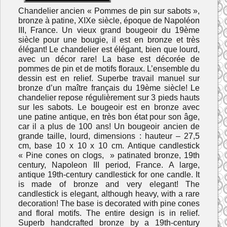
Chandelier ancien « Pommes de pin sur sabots »,
bronze à patine, XIXe siècle, époque de Napoléon
III, France. Un vieux grand bougeoir du 19ème
siècle pour une bougie, il est en bronze et très
élégant! Le chandelier est élégant, bien que lourd,
avec un décor rare! La base est décorée de
pommes de pin et de motifs floraux. L’ensemble du
dessin est en relief. Superbe travail manuel sur
bronze d’un maître français du 19ème siècle! Le
chandelier repose régulièrement sur 3 pieds hauts
sur les sabots. Le bougeoir est en bronze avec
une patine antique, en très bon état pour son âge,
car il a plus de 100 ans! Un bougeoir ancien de
grande taille, lourd, dimensions : hauteur – 27,5
cm, base 10 x 10 x 10 cm. Antique candlestick
« Pine cones on clogs, » patinated bronze, 19th
century, Napoleon III period, France. A large,
antique 19th-century candlestick for one candle. It
is made of bronze and very elegant! The
candlestick is elegant, although heavy, with a rare
decoration! The base is decorated with pine cones
and floral motifs. The entire design is in relief.
Superb handcrafted bronze by a 19th-century