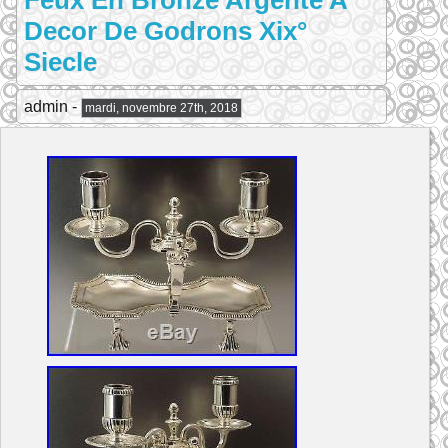
Feux En Bronze Argente A
Decor De Godrons Xix°
Siecle
admin -
mardi, novembre 27th, 2018