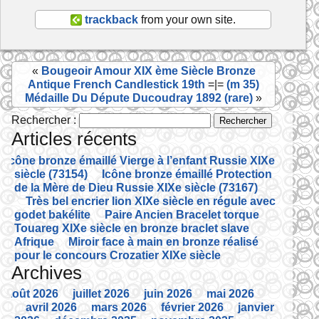
b
er
trackback
from your own site.
o
o
«
Bougeoir Amour XIX ème Siècle Bronze
k
Antique French Candlestick 19th
=|=
(m 35)
Médaille Du Députe Ducoudray 1892 (rare)
»
Rechercher :
Articles récents
Icône bronze émaillé Vierge à l’enfant Russie XIXe
siècle (73154)
Icône bronze émaillé Protection
de la Mère de Dieu Russie XIXe siècle (73167)
Très bel encrier lion XIXe siècle en régule avec
godet bakélite
Paire Ancien Bracelet torque
Touareg XIXe siècle en bronze braclet slave
Afrique
Miroir face à main en bronze réalisé
pour le concours Crozatier XIXe siècle
Archives
août 2026
juillet 2026
juin 2026
mai 2026
avril 2026
mars 2026
février 2026
janvier