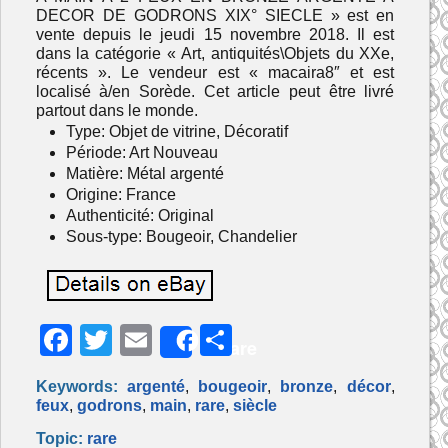
DECOR DE GODRONS XIX° SIECLE » est en
vente depuis le jeudi 15 novembre 2018. Il est
dans la catégorie « Art, antiquités\Objets du XXe,
récents ». Le vendeur est « macaira8″ et est
localisé à/en Sorède. Cet article peut être livré
partout dans le monde.
Type: Objet de vitrine, Décoratif
Période: Art Nouveau
Matière: Métal argenté
Origine: France
Authenticité: Original
Sous-type: Bougeoir, Chandelier
F
T
E
P
Share
a
w
m
ar
Keywords:
argenté
,
bougeoir
,
bronze
,
décor
,
c
itt
ai
ta
feux
,
godrons
,
main
,
rare
,
siècle
e
er
l
g
Topic:
rare