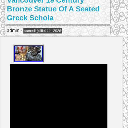
Vancouver 19 Century
Bronze Statue Of A Seated
Greek Schola
admin -
samedi, juillet 4th, 2026