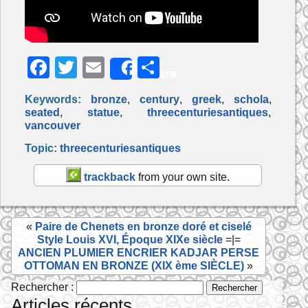
F
T
E
P
Share
a
w
m
ar
Keywords:
bronze
,
century
,
greek
,
schola
,
c
itt
ai
ta
seated
,
statue
,
threecenturiesantiques
,
vancouver
e
er
l
g
Topic:
threecenturiesantiques
b
er
o
trackback
from your own site.
o
k
«
Paire de Chenets en bronze doré et ciselé
Style Louis XVI, Époque XIXe siècle
=|=
ANCIEN PLUMIER ENCRIER KADJAR PERSE
OTTOMAN EN BRONZE (XIX ème SIÈCLE)
»
Rechercher :
Articles récents