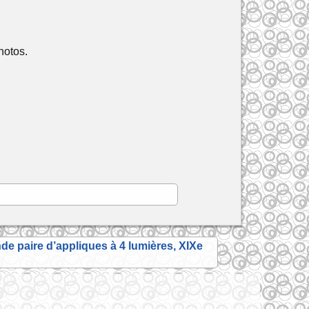
hotos.
de paire d’appliques à 4 lumières, XIXe