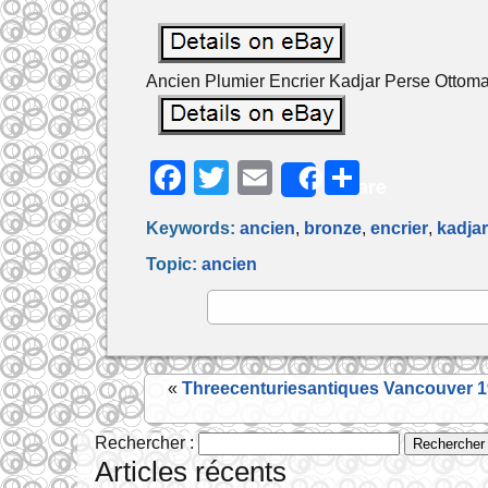
Ancien Plumier Encrier Kadjar Perse Ottom
F
T
E
P
Share
a
w
m
ar
Keywords:
ancien
,
bronze
,
encrier
,
kadjar
c
itt
ai
ta
Topic:
ancien
e
er
l
g
b
er
o
o
«
Threecenturiesantiques Vancouver 1
k
Rechercher :
Articles récents